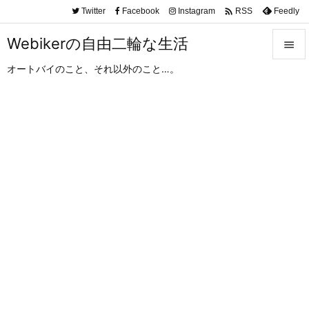

Twitter
Facebook
Instagram
Feedly
RSS
Webikerの自由二輪な生活

オートバイのこと、それ以外のこと…。

メニュ

サイド

前へ

次へ

検索