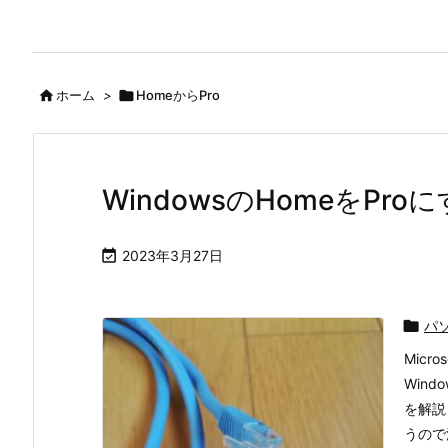

ホーム
>

HomeからPro
WindowsのHomeをPro

2023年3月27日

パ
Mic
Win
を解説
うので