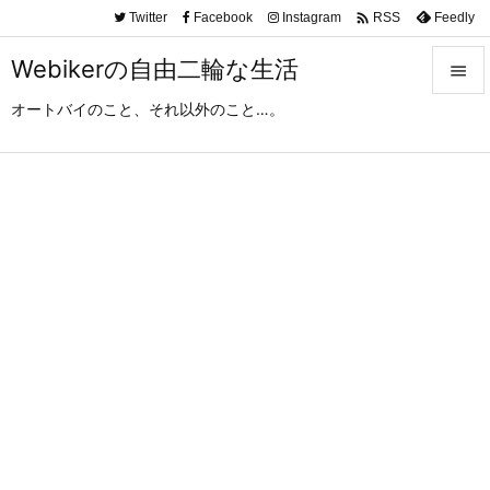

Twitter
Facebook
Instagram
Feedly
RSS
Webikerの自由二輪な生活

オートバイのこと、それ以外のこと…。

メニュ

サイド

前へ

次へ

検索