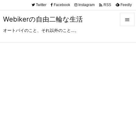

Twitter
Facebook
Instagram
Feedly
RSS
Webikerの自由二輪な生活

オートバイのこと、それ以外のこと…。

メニュ

サイド

前へ

次へ

検索