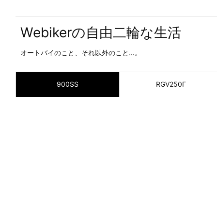
Webikerの自由二輪な生活
オートバイのこと、それ以外のこと…。
900SS
RGV250Γ