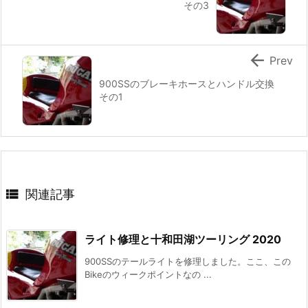
その3

Prev
900SSのブレーキホースとハンドル交換
その1

関連記事
ライト修理と十和田湖ツーリング 2020
900SSのテールライトを修理しました。ここ、この
Bikeのウィークポイントなの ...