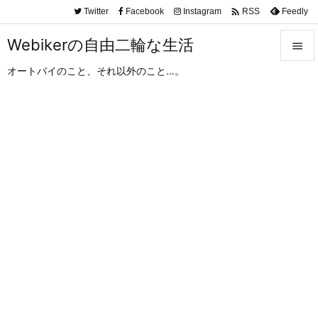

Twitter
Facebook
Instagram
Feedly
RSS
Webikerの自由二輪な生活

オートバイのこと、それ以外のこと…。

メニュ

サイド

前へ

次へ

検索