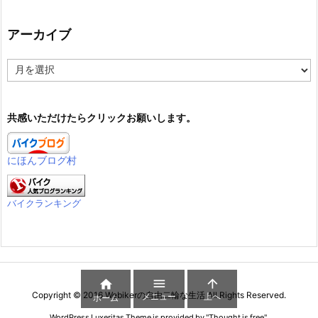
アーカイブ
ア
ー
カ
イ
共感いただけたらクリックお願いします。
ブ
にほんブログ村
バイクランキング



Copyright ©
2016
Webikerの自由二輪な生活
All Rights Reserved.
メニュー
上へ
ホーム
WordPress Luxeritas Theme is provided by "
Thought is free
".