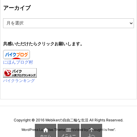
アーカイブ
ア
ー
カ
イ
共感いただけたらクリックお願いします。
ブ
にほんブログ村
バイクランキング
Copyright ©
2016
Webikerの自由二輪な生活
All Rights Reserved.



WordPress Luxeritas Theme is provided by "
Thought is free
".
メニュー
上へ
ホーム