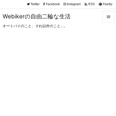

Twitter
Facebook
Instagram
Feedly
RSS
Webikerの自由二輪な生活

オートバイのこと、それ以外のこと…。

メニュ

サイド

前へ

次へ

検索