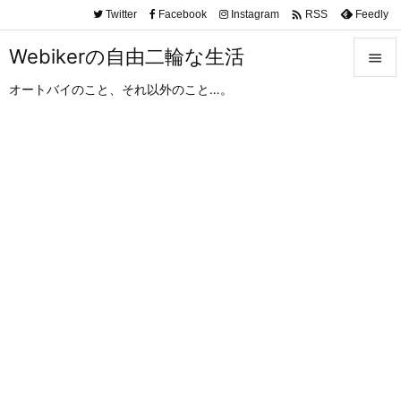

Twitter
Facebook
Instagram
Feedly
RSS
Webikerの自由二輪な生活

オートバイのこと、それ以外のこと…。

メニュ

サイド

前へ

次へ

検索