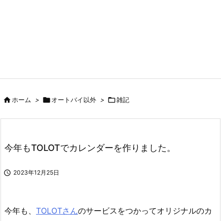

ホーム
>

オートバイ以外
>

雑記
今年もTOLOTでカレンダーを作りました。

2023年12月25日
今年も、
TOLOTさん
のサービスをつかってオリジナルのカ