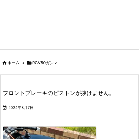

ホーム
>

RGV50ガンマ
フロントブレーキのピストンが抜けません。

2024年3月7日