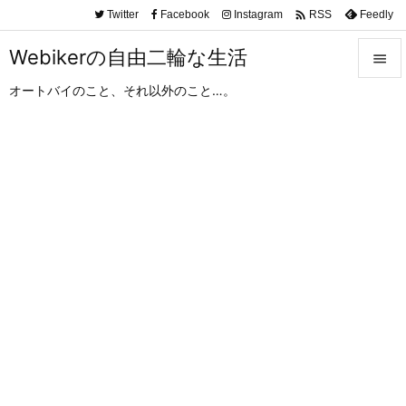

Twitter
Facebook
Instagram
Feedly
RSS
Webikerの自由二輪な生活

オートバイのこと、それ以外のこと…。

メニュ

サイド

前へ

次へ

検索