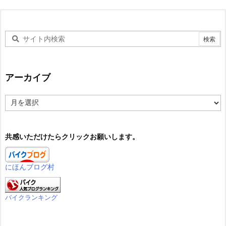
アーカイブ
ア
ー
カ
イ
共感いただけたらクリックお願いします。
ブ
にほんブログ村
バイクランキング