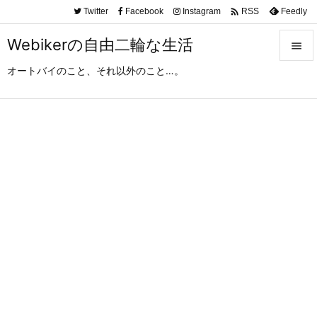

Twitter
Facebook
Instagram
Feedly
RSS
Webikerの自由二輪な生活

オートバイのこと、それ以外のこと…。

メニュ

サイド

前へ

次へ

検索