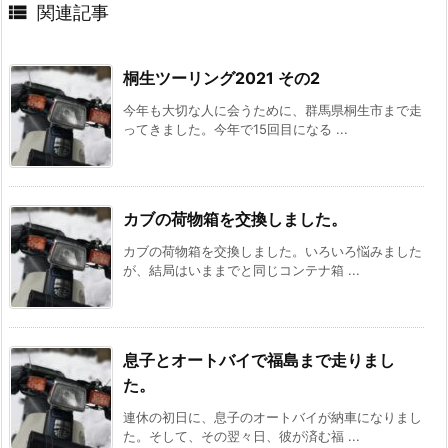

関連記事
桐生ツーリング2021 その2
今年も大切な人に会うために、群馬県桐生市まで走
ってきました。今年で15回目になる ...
カブの荷物箱を交換しました。
カブの荷物箱を交換しました。いろいろ悩みました
が、結局はいままでと同じコンテナ箱 ...
息子とオートバイで福島まで走りまし
た。
連休の初日に、息子のオートバイが納車になりまし
た。そして、その翌々日、彼が済む福 ...