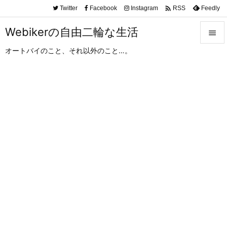

Twitter
Facebook
Instagram
Feedly
RSS
Webikerの自由二輪な生活

オートバイのこと、それ以外のこと…。

メニュ

サイド

前へ

次へ

検索