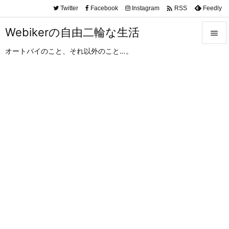

Twitter
Facebook
Instagram
Feedly
RSS
Webikerの自由二輪な生活

オートバイのこと、それ以外のこと…。

メニュ

サイド

前へ

次へ

検索