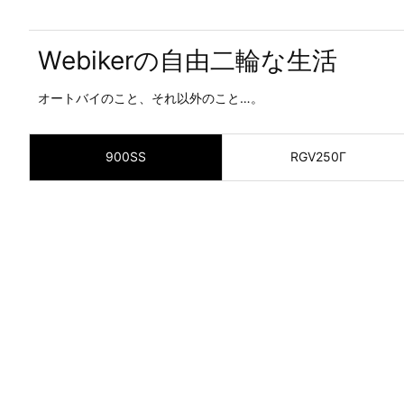
Webikerの自由二輪な生活
オートバイのこと、それ以外のこと…。
900SS
RGV250Γ