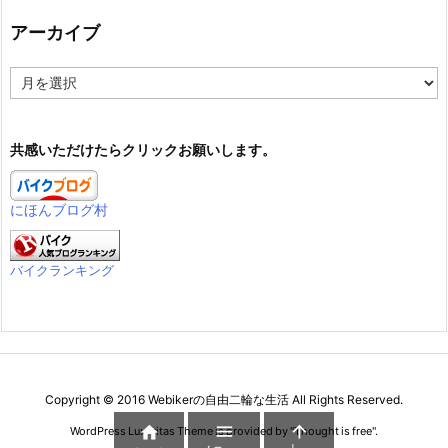
アーカイブ
ア
ー
カ
イ
共感いただけたらクリックお願いします。
ブ
にほんブログ村
バイクランキング
Copyright ©
2016
Webikerの自由二輪な生活
All Rights Reserved.



WordPress Luxeritas Theme is provided by "
Thought is free
".