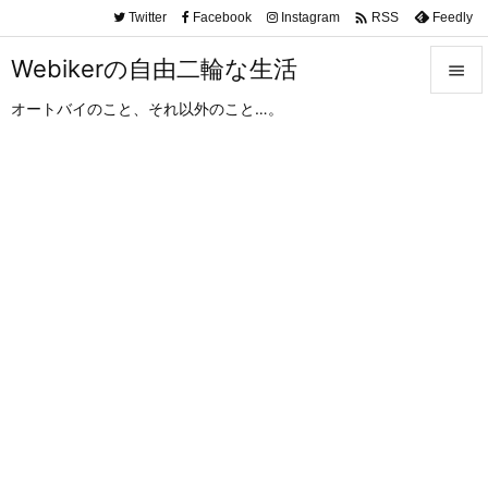

Twitter
Facebook
Instagram
Feedly
RSS
Webikerの自由二輪な生活

オートバイのこと、それ以外のこと…。

メニュ

サイド

前へ

次へ

検索