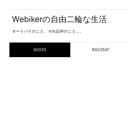
Webikerの自由二輪な生活
オートバイのこと、それ以外のこと…。
900SS
RGV250Γ