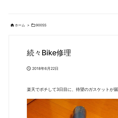

ホーム
>

900SS
続々Bike修理

2018年6月22日
楽天でポチして3日目に、待望のガスケットが