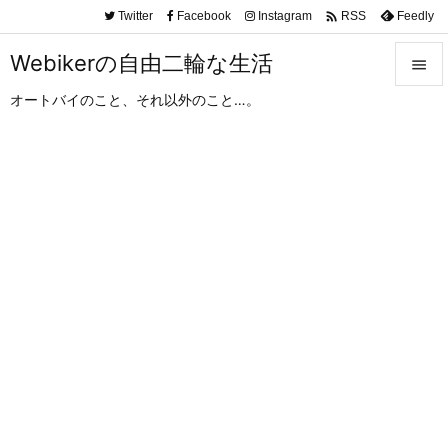

Twitter
Facebook
Instagram
Feedly
RSS
Webikerの自由二輪な生活

オートバイのこと、それ以外のこと…。

メニュ

サイド

前へ

次へ

検索