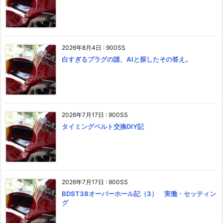
2026年8月4日
:
900SS
白すぎるプラグの謎、AIと探したその答え。
2026年7月17日
:
900SS
タイミングベルト交換DIY記
2026年7月17日
:
900SS
BDST38オーバーホール記（3） 実働・セッティン
グ