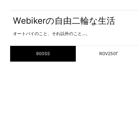
Webikerの自由二輪な生活
オートバイのこと、それ以外のこと…。
900SS
RGV250Γ