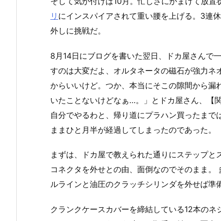
そして気が付けば10月。忙しさにかまけて放置状
リ
にインスパイアされて重い腰を上げる。3連
外しに挑戦だ。
8月14日にブログを書いた翌日、ドカ屋さんで
すのは大変だよ、オルタネータの磁石が強力ネ
からいいけど。つか、本当にそこの隙間から漏
いたことないけどなぁ…。」とドカ屋さん、【
自分でやるわと、帰り道にプラハン買ったまで
ままひと月半が経過してしまったのであった。
まずは、ドカ屋で教えられた通りにステップと
コネクタを外せとの由、面倒なのでそのまま。
ルラインと油圧のクラッチシリンダを外せば準
クランクケースカバーを締結している12本のネ