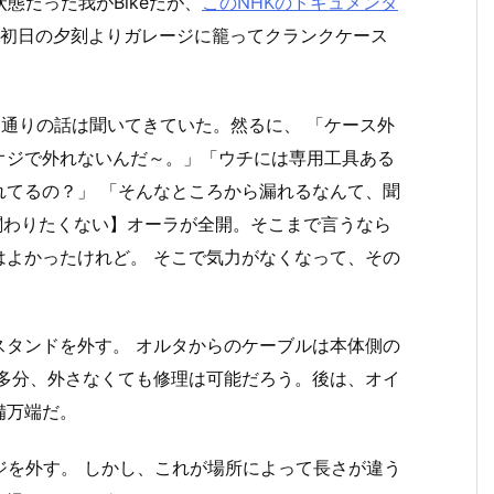
態だった我がBikeだが、
このNHKのドキュメンタ
休初日の夕刻よりガレージに籠ってクランクケース
一通りの話は聞いてきていた。然るに、 「ケース外
オジで外れないんだ～。」「ウチには専用工具ある
れてるの？」 「そんなところから漏れるなんて、聞
関わりたくない】オーラが全開。そこまで言うなら
はよかったけれど。 そこで気力がなくなって、その
スタンドを外す。 オルタからのケーブルは本体側の
 多分、外さなくても修理は可能だろう。後は、オイ
備万端だ。
ジを外す。 しかし、これが場所によって長さが違う