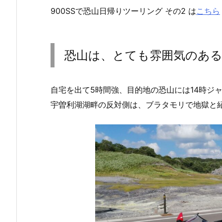
900SSで恐山日帰りツーリング その2 は
こちら
恐山は、とても雰囲気のあ
自宅を出て5時間強、目的地の恐山には14時ジ
宇曽利湖湖畔の反対側は、ブラタモリで地獄と