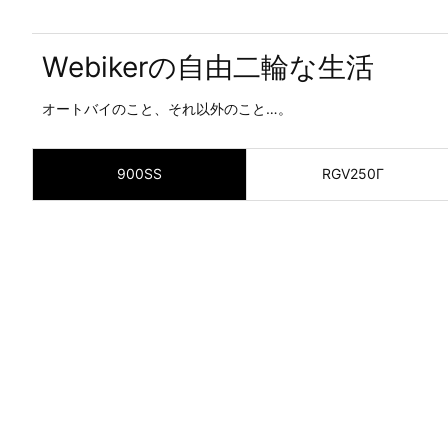
Webikerの自由二輪な生活
オートバイのこと、それ以外のこと…。
900SS
RGV250Γ