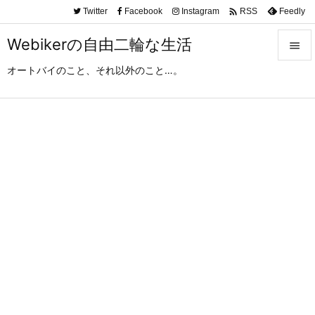

Twitter
Facebook
Instagram
Feedly
RSS
Webikerの自由二輪な生活

オートバイのこと、それ以外のこと…。

メニュ

サイド

前へ

次へ

検索