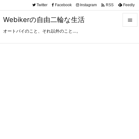

Twitter
Facebook
Instagram
Feedly
RSS
Webikerの自由二輪な生活

オートバイのこと、それ以外のこと…。

メニュ

サイド

前へ

次へ

検索