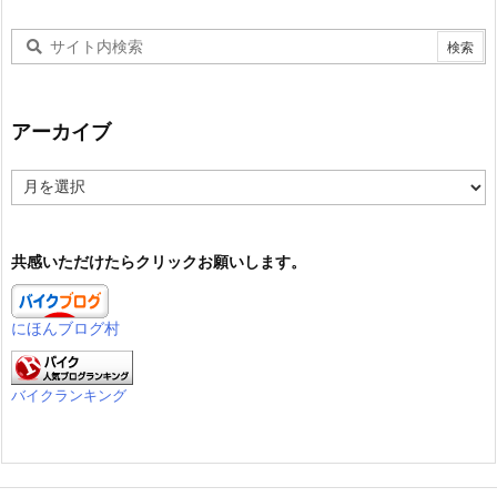
アーカイブ
ア
ー
カ
イ
共感いただけたらクリックお願いします。
ブ
にほんブログ村
バイクランキング