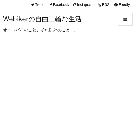

Twitter
Facebook
Instagram
Feedly
RSS
Webikerの自由二輪な生活

オートバイのこと、それ以外のこと…。

メニュ

サイド

前へ

次へ

検索