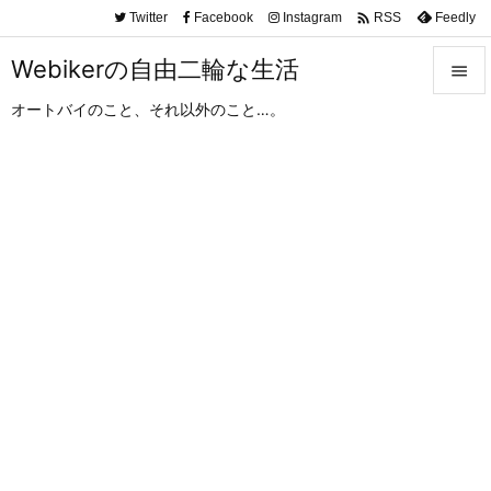

Twitter
Facebook
Instagram
Feedly
RSS
Webikerの自由二輪な生活

オートバイのこと、それ以外のこと…。

メニュ

サイド

前へ

次へ

検索