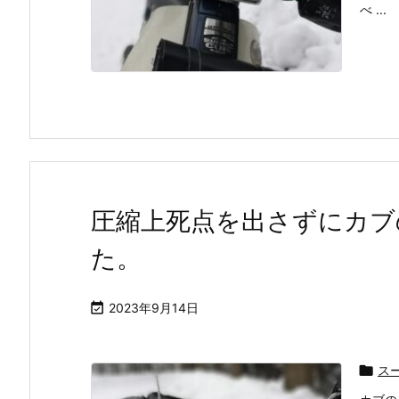
べ ...
圧縮上死点を出さずにカブ
た。

2023年9月14日

ス