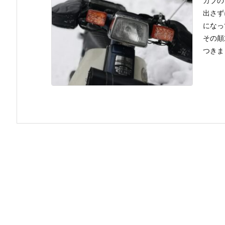
カブの
出さず
になっ
その顛
つきま .