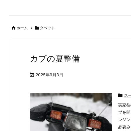

ホーム
>

タペット
カブの夏整備

2025年9月3日

ス
実家往
ブを開
ンジン
必要み