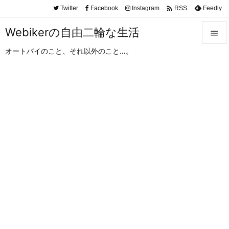

Twitter
Facebook
Instagram
Feedly
RSS
Webikerの自由二輪な生活

オートバイのこと、それ以外のこと…。

メニュ

サイド

前へ

次へ

検索