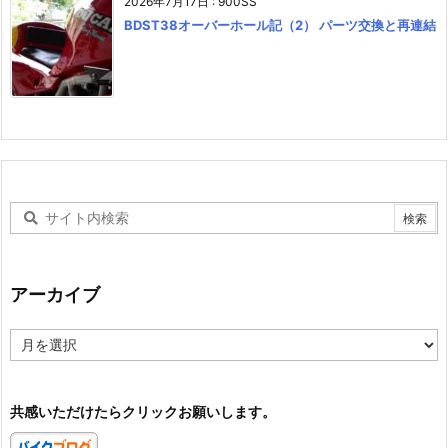
2026年7月17日
:
900SS
BDST38オーバーホール記（2） パーツ交換と再連結
アーカイブ
ア
ー
カ
イ
共感いただけたらクリックお願いします。
ブ