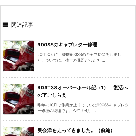

関連記事
900SSのキャブレター修理
20年ぶりに、愛機900SSのキャブ掃除をしまし
た。ついでに、積年の課題だったチ ...
BDST38オーバーホール記（1） 復活へ
の下ごしらえ
昨年の10月で作業が止まっていた900SSキャブレタ
ー修理の続編です。今年の4月 ...
奥会津を走ってきました。（前編）