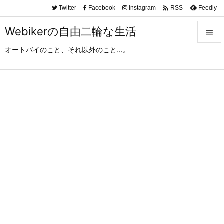

Twitter
Facebook
Instagram
Feedly
RSS
Webikerの自由二輪な生活

オートバイのこと、それ以外のこと…。

メニュ

サイド

前へ

次へ

検索