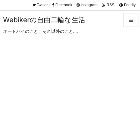

Twitter
Facebook
Instagram
Feedly
RSS
Webikerの自由二輪な生活

オートバイのこと、それ以外のこと…。

メニュ

サイド

前へ

次へ

検索