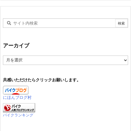
アーカイブ
ア
ー
カ
イ
共感いただけたらクリックお願いします。
ブ
にほんブログ村
バイクランキング