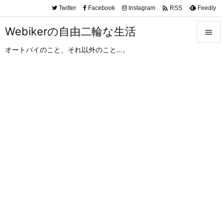

Twitter
Facebook
Instagram
Feedly
RSS
Webikerの自由二輪な生活

オートバイのこと、それ以外のこと…。

メニュ

サイド

前へ

次へ

検索