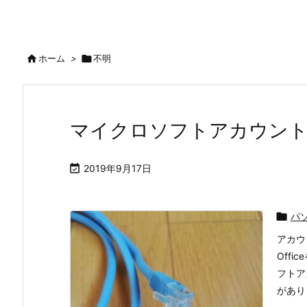

ホーム
>

不明
マイクロソフトアカウン

2019年9月17日

パ
アカウ
Off
フトア
があり