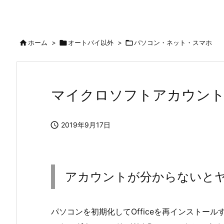

ホーム
>

オートバイ以外
>

パソコン・ネット・スマホ
マイクロソフトアカウン

2019年9月17日
アカウントが分からないと
パソコンを初期化してOfficeを再インストール