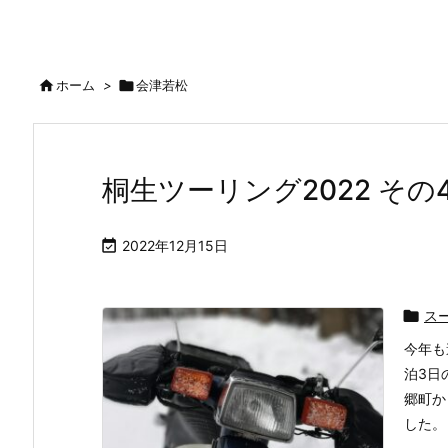

ホーム
>

会津若松
桐生ツーリング2022 その

2022年12月15日

ス
今年も
泊3日
郷町か
した。 