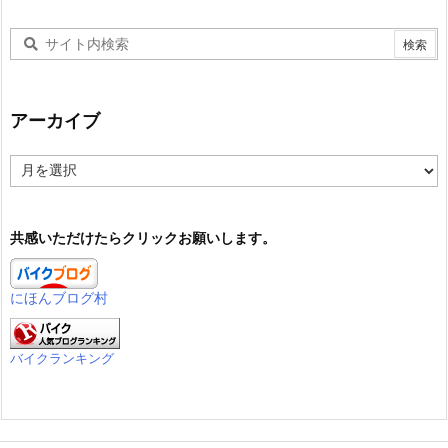
アーカイブ
ア
ー
カ
イ
共感いただけたらクリックお願いします。
ブ
にほんブログ村
バイクランキング