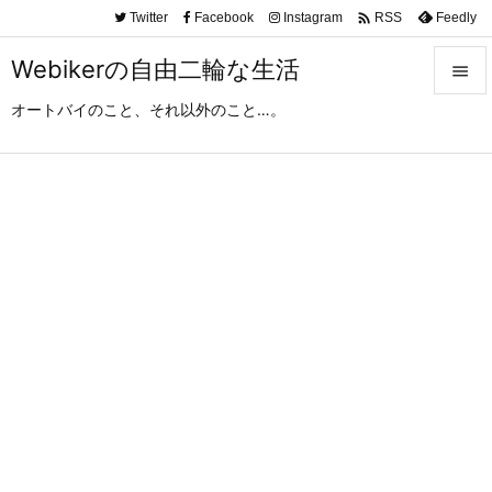

Twitter
Facebook
Instagram
Feedly
RSS
Webikerの自由二輪な生活

オートバイのこと、それ以外のこと…。

メニュ

サイド

前へ

次へ

検索