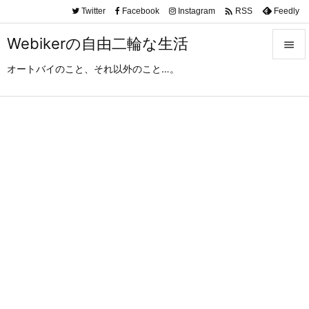

Twitter
Facebook
Instagram
Feedly
RSS
Webikerの自由二輪な生活

オートバイのこと、それ以外のこと…。

メニュ

サイド

前へ

次へ

検索