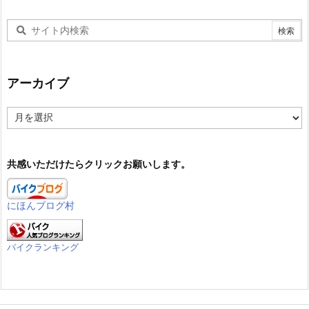
アーカイブ
ア
ー
カ
イ
共感いただけたらクリックお願いします。
ブ
にほんブログ村
バイクランキング