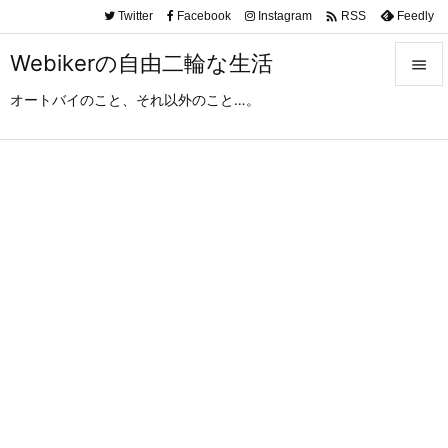

Twitter
Facebook
Instagram
Feedly
RSS
Webikerの自由二輪な生活

オートバイのこと、それ以外のこと…。

メニュ

サイド

前へ

次へ

検索