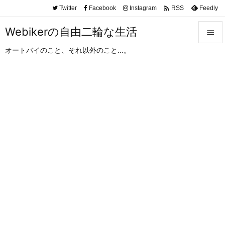

Twitter
Facebook
Instagram
Feedly
RSS
Webikerの自由二輪な生活

オートバイのこと、それ以外のこと…。

メニュ

サイド

前へ

次へ

検索