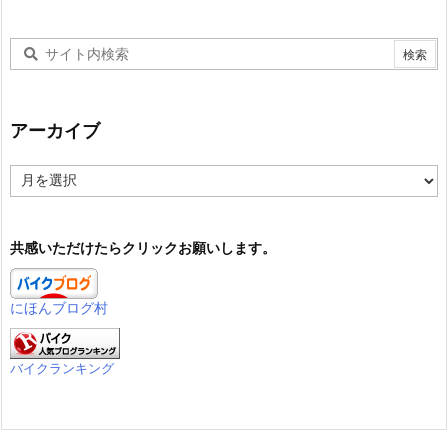
アーカイブ
ア
ー
カ
イ
共感いただけたらクリックお願いします。
ブ
にほんブログ村
バイクランキング