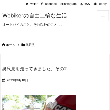

Twitter
Facebook
Instagram
Feedly
RSS
Webikerの自由二輪な生活

オートバイのこと、それ以外のこと…。

メニュ

サイド

ホーム
>

奥只見

前へ

奥只見を走ってきました。その2
次へ


2023年8月10日
検索