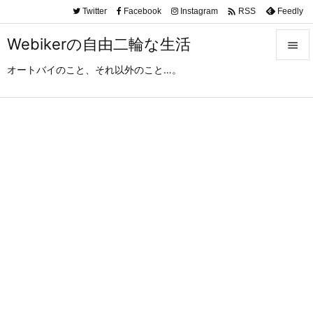

Twitter
Facebook
Instagram
Feedly
RSS
Webikerの自由二輪な生活

オートバイのこと、それ以外のこと…。

メニュ

サイド

前へ

次へ

検索