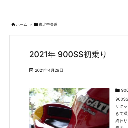

ホーム
>

東北中央道
2021年 900SS初乗り

2021年4月29日

90
900
サクッ
きて満
終わり
春の ...