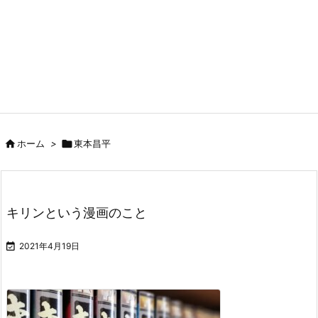

ホーム
>

東本昌平
キリンという漫画のこと

2021年4月19日