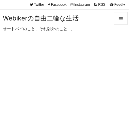

Twitter
Facebook
Instagram
Feedly
RSS
Webikerの自由二輪な生活

オートバイのこと、それ以外のこと…。

メニュ

サイド

前へ

次へ

検索