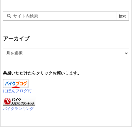
アーカイブ
ア
ー
カ
イ
共感いただけたらクリックお願いします。
ブ
にほんブログ村
バイクランキング