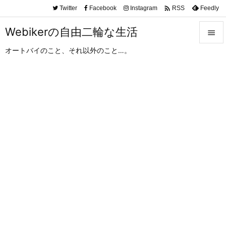

Twitter
Facebook
Instagram
Feedly
RSS
Webikerの自由二輪な生活

オートバイのこと、それ以外のこと…。

メニュ

サイド

前へ

次へ

検索