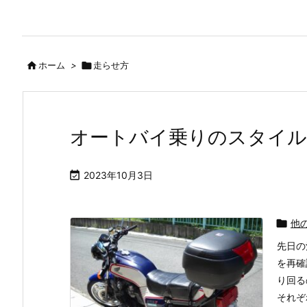

ホーム
>

走らせ方
オートバイ乗りのスタイ

2023年10月3日

他
先日の
を再確
り回る
それぞ