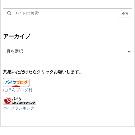
アーカイブ
ア
ー
カ
イ
共感いただけたらクリックお願いします。
ブ
にほんブログ村
バイクランキング