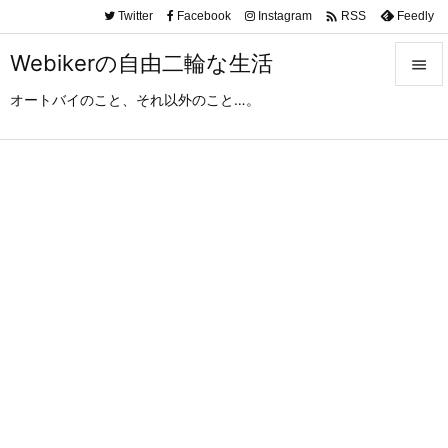

Twitter
Facebook
Instagram
Feedly
RSS
Webikerの自由二輪な生活

オートバイのこと、それ以外のこと…。

メニュ

サイド

前へ

次へ

検索