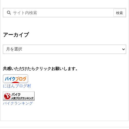
アーカイブ
ア
ー
カ
イ
共感いただけたらクリックお願いします。
ブ
にほんブログ村
バイクランキング