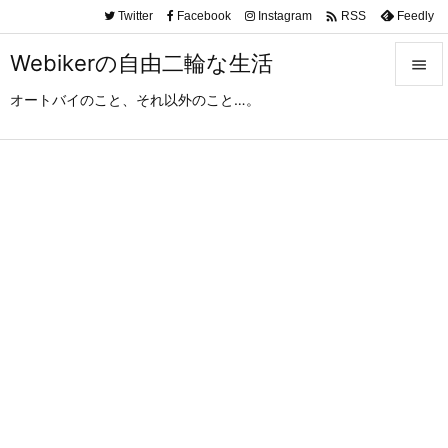

Twitter
Facebook
Instagram
Feedly
RSS
Webikerの自由二輪な生活

オートバイのこと、それ以外のこと…。

メニュ

サイド

前へ

次へ

検索