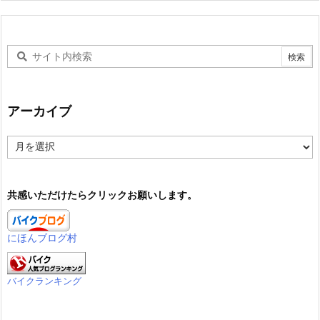
アーカイブ
ア
ー
カ
イ
共感いただけたらクリックお願いします。
ブ
にほんブログ村
バイクランキング