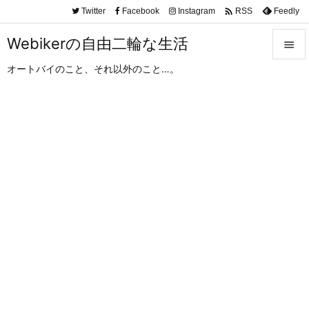

Twitter
Facebook
Instagram
Feedly
RSS
Webikerの自由二輪な生活

オートバイのこと、それ以外のこと…。

メニュ

サイド

前へ

次へ

検索