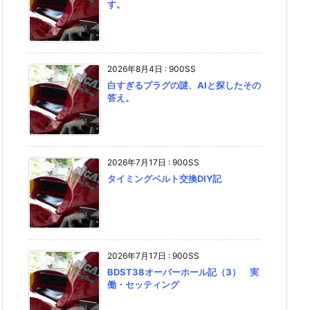
す。
2026年8月4日
:
900SS
白すぎるプラグの謎、AIと探したその
答え。
2026年7月17日
:
900SS
タイミングベルト交換DIY記
2026年7月17日
:
900SS
BDST38オーバーホール記（3） 実
働・セッティング