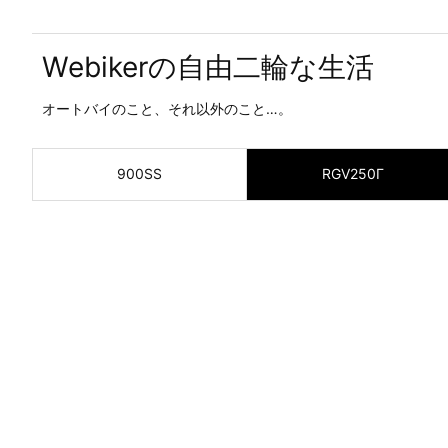
Webikerの自由二輪な生活
オートバイのこと、それ以外のこと…。
900SS
RGV250Γ