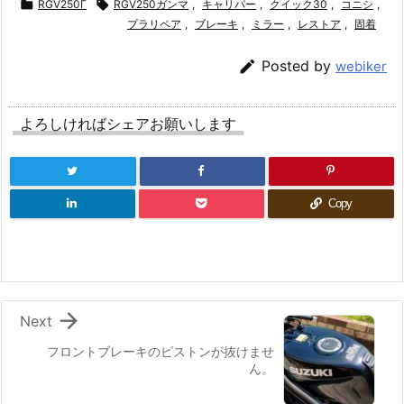

RGV250Γ

RGV250ガンマ
,
キャリパー
,
クイック30
,
コニシ
,
プラリペア
,
ブレーキ
,
ミラー
,
レストア
,
固着

Posted by
webiker
よろしければシェアお願いします
Copy

Next
フロントブレーキのピストンが抜けませ
ん。