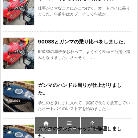
仕事がヒマなことにかこつけて、オートバイに乗り
ました。午前中はカブ、そして午後か ...
900SSとガンマの乗り比べをしました。
900SSの車検がおわって、ようやくBike三台揃い踏
みとなりました。さっそく、 ...
ガンマのハンドル周りが仕上がりまし
た。
学生のときに手に入れて、実家で長らく放置してい
たオートバイのレストアを始めました ...



ガンマのタンクキャップを修理しまし
メニュー
上へ
ホーム
た。