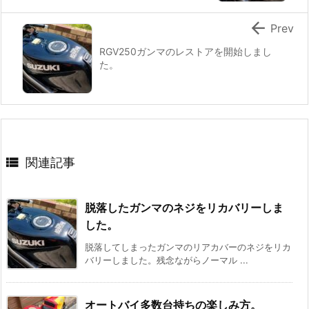

Prev
RGV250ガンマのレストアを開始しまし
た。

関連記事
脱落したガンマのネジをリカバリーしま
した。
脱落してしまったガンマのリアカバーのネジをリカ
バリーしました。残念ながらノーマル ...
オートバイ多数台持ちの楽しみ方。