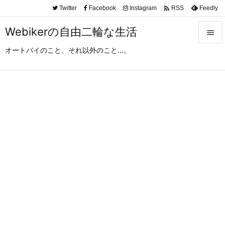

Twitter
Facebook
Instagram
Feedly
RSS
Webikerの自由二輪な生活

オートバイのこと、それ以外のこと…。

メニュ

サイド

前へ

次へ

検索