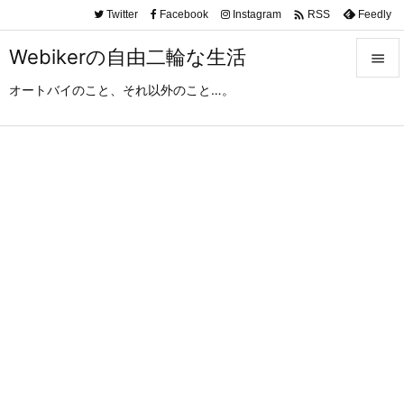

Twitter
Facebook
Instagram
Feedly
RSS
Webikerの自由二輪な生活

オートバイのこと、それ以外のこと…。

メニュ

サイド

前へ

次へ

検索