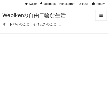

Twitter
Facebook
Instagram
Feedly
RSS
Webikerの自由二輪な生活

オートバイのこと、それ以外のこと…。

メニュ

サイド

前へ

次へ

検索