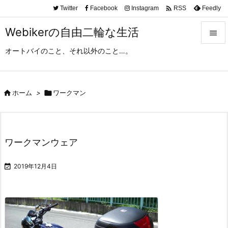

Twitter
Facebook
Instagram
Feedly
RSS
Webikerの自由二輪な生活

オートバイのこと、それ以外のこと…。

メニュ

サイド

ホーム
>

ワークマン

前へ

ワークマンウェア
次へ


2019年12月4日
検索