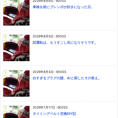
2026年8月6日
:
900SS
車検を前にブレンボが好きになった日。
2026年8月5日
:
900SS
試運転は、もうすこし先になりそうです。
2026年8月4日
:
900SS
白すぎるプラグの謎、AIと探したその答え。
2026年7月17日
:
900SS
タイミングベルト交換DIY記