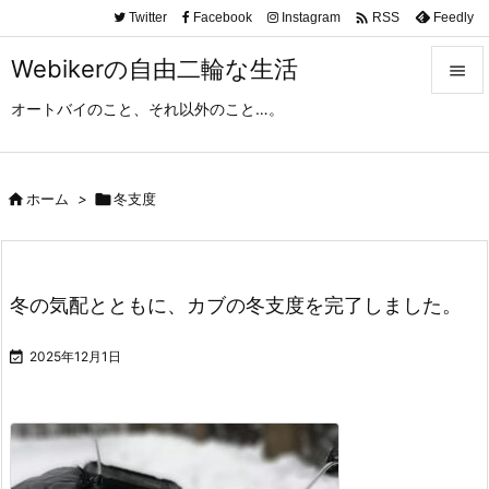

Twitter
Facebook
Instagram
Feedly
RSS
Webikerの自由二輪な生活

オートバイのこと、それ以外のこと…。

メニュ

サイド

ホーム
>

冬支度

前へ

冬の気配とともに、カブの冬支度を完了しました。
次へ


2025年12月1日
検索