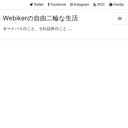

Twitter
Facebook
Instagram
Feedly
RSS
Webikerの自由二輪な生活

オートバイのこと、それ以外のこと…。

メニュ

サイド

前へ

次へ

検索