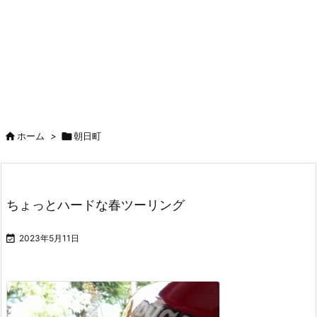

ホーム
>

朝日町
ちょっとハードな春ツーリング

2023年5月11日